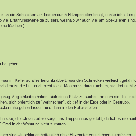
e man die Schnecken am besten durch Hitzeperioden bringt, denke ich ist es 
 viel Erfahrungswerte da zu sein, weshalb wir auch viel am Spekulieren sin
gerne löschen.)
nruhe gehen
was im Keller so alles herumkrabbelt, was den Schnecken vielleicht gefährli
hdem ist die Luft auch nicht ideal. Man muss darauf achten, sie dort nicht 
m genug Möglichkeiten haben, sich einen Platz zu suchen, an dem sie die Troc
en, sich ordentlich zu "verkriechen", ob tief in der Erde oder in Gestrüpp.
ckenruhe gehen lassen, und dann in den Keller stellen...
cke, die ich derzeit versorge, ins Treppenhaus gestellt, da hat es moment
t 30 Grad in der Wohnung nicht zumuten.
ochen sind wir schlauer, hoffentlich ohne Hitzeopfer verzeichnen zu müssen.