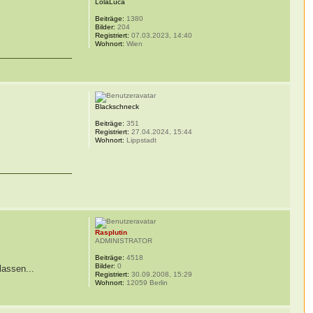
LolaLuca
Beiträge:
1380
Bilder:
204
Registriert:
07.03.2023, 14:40
Wohnort:
Wien
Blackschneck
Beiträge:
351
Registriert:
27.04.2024, 15:44
Wohnort:
Lippstadt
Rasplutin
ADMINISTRATOR
Beiträge:
4518
Bilder:
0
lassen...
Registriert:
30.09.2008, 15:29
Wohnort:
12059 Berlin