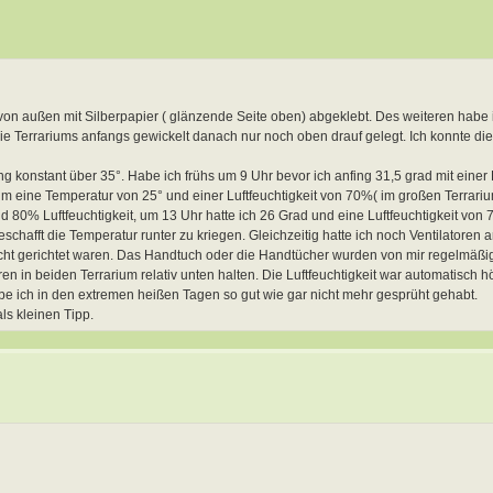
n von außen mit Silberpapier ( glänzende Seite oben) abgeklebt. Des weiteren habe
die Terrariums anfangs gewickelt danach nur noch oben drauf gelegt. Ich konnte di
konstant über 35°. Habe ich frühs um 9 Uhr bevor ich anfing 31,5 grad mit einer L
m eine Temperatur von 25° und einer Luftfeuchtigkeit von 70%( im großen Terrariu
nd 80% Luftfeuchtigkeit, um 13 Uhr hatte ich 26 Grad und eine Luftfeuchtigkeit von
eschafft die Temperatur runter zu kriegen. Gleichzeitig hatte ich noch Ventilatoren a
leicht gerichtet waren. Das Handtuch oder die Handtücher wurden von mir regelmäßi
n in beiden Terrarium relativ unten halten. Die Luftfeuchtigkeit war automatisch h
abe ich in den extremen heißen Tagen so gut wie gar nicht mehr gesprüht gehabt.
als kleinen Tipp.