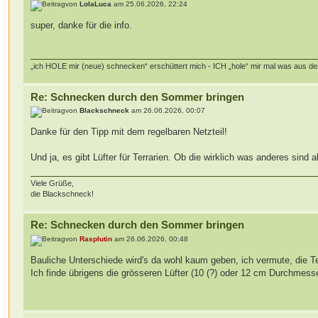
von
LolaLuca
am 25.06.2026, 22:24
super, danke für die info.
„ich HOLE mir (neue) schnecken“ erschüttert mich - ICH „hole“ mir mal was aus d
Re: Schnecken durch den Sommer bringen
von
Blackschneck
am 26.06.2026, 00:07
Danke für den Tipp mit dem regelbaren Netzteil!
Und ja, es gibt Lüfter für Terrarien. Ob die wirklich was anderes sind 
Viele Grüße,
die Blackschneck!
Re: Schnecken durch den Sommer bringen
von
Rasplutin
am 26.06.2026, 00:48
Bauliche Unterschiede wird's da wohl kaum geben, ich vermute, die Terra
Ich finde übrigens die grösseren Lüfter (10 (?) oder 12 cm Durchmesser