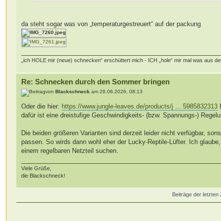
da steht sogar was von „temperaturgestreuert“ auf der packung
„ich HOLE mir (neue) schnecken“ erschüttert mich - ICH „hole“ mir mal was aus d
Re: Schnecken durch den Sommer bringen
von
Blackschneck
am 26.06.2026, 08:13
Oder die hier:
https://www.jungle-leaves.de/products/j ... 5985832313
D
dafür ist eine dreistufige Geschwindigkeits- (bzw. Spannungs-) Regelun
Die beiden größeren Varianten sind derzeit leider nicht verfügbar, so
passen. So wirds dann wohl eher der Lucky-Reptile-Lüfter. Ich glaube
einem regelbaren Netzteil suchen.
Viele Grüße,
die Blackschneck!
Beiträge der letzten