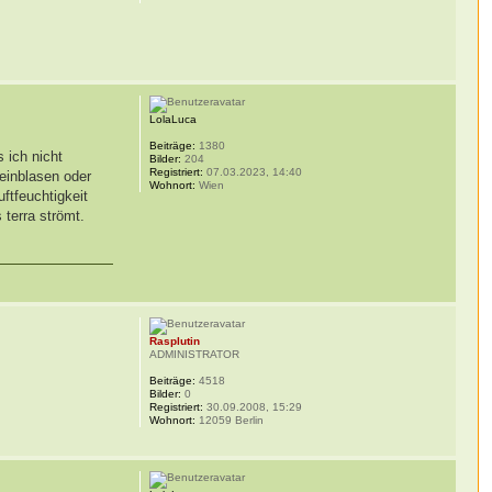
LolaLuca
Beiträge:
1380
 ich nicht
Bilder:
204
Registriert:
07.03.2023, 14:40
reinblasen oder
Wohnort:
Wien
ftfeuchtigkeit
 terra strömt.
Rasplutin
ADMINISTRATOR
Beiträge:
4518
Bilder:
0
Registriert:
30.09.2008, 15:29
Wohnort:
12059 Berlin