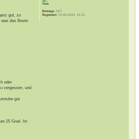
Yara
Beiträge:
527
ganz gut, zu
Registriert:
10.09.2024, 11:21
d, was das Beste
ch oder
zu vergessen, und
kenruhe gut
an 25 Grad. Ist