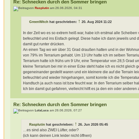
Re: Schnecken durch den Sommer bringen
von
Rasplutin
am 26.06.2026, 04:31
↑
GreenWitch
hat geschrieben:
20. Aug 2024 11:22
In der Zeit wo es so extrem heiß war, habe ich erstmal alle Scheibe
befeuchtet und ins Eisfach gelegt. Diese habe ich dann jeweils und 
damit gut runter drücken.
An einen Tag wo wir über 31 Grad draußen hatten und in der Wohnung 
von 79% im Terrarium gehabt. Um 13 Uhr hatte ich im selben Terrariu
Terrarium hatte ich frühs um 9 Uhr, eine Temperatur von 28,5 Grad u
kleine Terrarium bei mir in einer Ecke steht habe ich es nicht gleich g
gegeneinander gestellt waren und ein kleinere die auf die Terrain 
befeuchtet und wieder hingehangen, somit konnte ich die Temperature
Handtuch ja auch nass ist bzw feucht war. In den Terrarium selber h
Ich bin damit gut gefahren, vielleicht hilft es ja den ein oder anderen 
Re: Schnecken durch den Sommer bringen
von
LolaLuca
am 26.06.2026, 07:27
↑
Rasplutin
hat geschrieben:
26. Jun 2026 05:45
…es sind also ZWEI Lüfter, oder?
(ich kann deinen Link leider nicht öffnen)