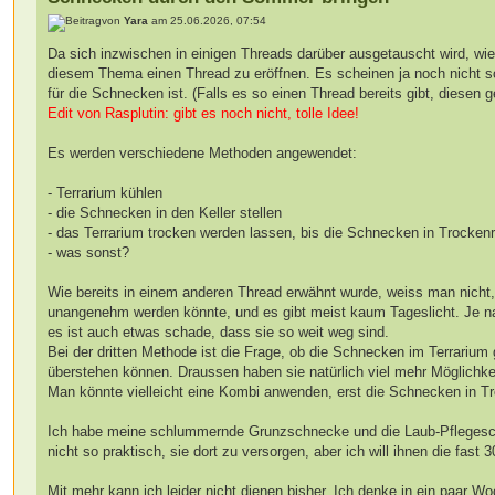
von
Yara
am 25.06.2026, 07:54
Da sich inzwischen in einigen Threads darüber ausgetauscht wird, wi
diesem Thema einen Thread zu eröffnen. Es scheinen ja noch nicht so
für die Schnecken ist. (Falls es so einen Thread bereits gibt, diesen 
Edit von Rasplutin: gibt es noch nicht, tolle Idee!
Es werden verschiedene Methoden angewendet:
- Terrarium kühlen
- die Schnecken in den Keller stellen
- das Terrarium trocken werden lassen, bis die Schnecken in Trocke
- was sonst?
Wie bereits in einem anderen Thread erwähnt wurde, weiss man nicht, 
unangenehm werden könnte, und es gibt meist kaum Tageslicht. Je nac
es ist auch etwas schade, dass sie so weit weg sind.
Bei der dritten Methode ist die Frage, ob die Schnecken im Terrariu
überstehen können. Draussen haben sie natürlich viel mehr Möglichkeit
Man könnte vielleicht eine Kombi anwenden, erst die Schnecken in Tro
Ich habe meine schlummernde Grunzschnecke und die Laub-Pflegeschne
nicht so praktisch, sie dort zu versorgen, aber ich will ihnen die fas
Mit mehr kann ich leider nicht dienen bisher. Ich denke in ein paar W