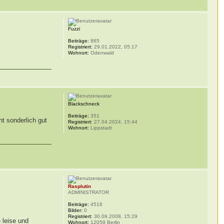
Fuzzi
Beiträge:
865
Registriert:
29.01.2022, 05:17
Wohnort:
Odenwald
Blackschneck
Beiträge:
351
t sonderlich gut
Registriert:
27.04.2024, 15:44
Wohnort:
Lippstadt
Rasplutin
ADMINISTRATOR
Beiträge:
4518
Bilder:
0
Registriert:
30.09.2008, 15:29
e leise und
Wohnort:
12059 Berlin