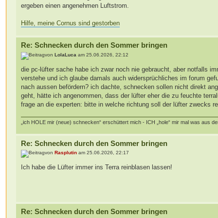
ergeben einen angenehmen Luftstrom.
Hilfe, meine Cornus sind gestorben
Re: Schnecken durch den Sommer bringen
von
LolaLuca
am 25.06.2026, 22:12
die pc-lüfter sache habe ich zwar noch nie gebraucht, aber notfalls i
verstehe und ich glaube damals auch widersprüchliches im forum gefunde
nach aussen befördern? ich dachte, schnecken sollen nicht direkt an
geht, hätte ich angenommen, dass der lüfter eher die zu feuchte terral
frage an die experten: bitte in welche richtung soll der lüfter zwecks 
„ich HOLE mir (neue) schnecken“ erschüttert mich - ICH „hole“ mir mal was aus d
Re: Schnecken durch den Sommer bringen
von
Rasplutin
am 25.06.2026, 22:17
Ich habe die Lüfter immer ins Terra reinblasen lassen!
Re: Schnecken durch den Sommer bringen