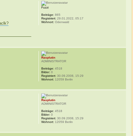
Fuzzi
Beiträge:
865
Registriert:
29.01.2022, 05:17
Wohnort:
Odenwald
aclk?
Rasplutin
ADMINISTRATOR
Beiträge:
4518
Bilder:
0
Registriert:
30.09.2008, 15:29
Wohnort:
12059 Berlin
Rasplutin
ADMINISTRATOR
Beiträge:
4518
Bilder:
0
Registriert:
30.09.2008, 15:29
Wohnort:
12059 Berlin