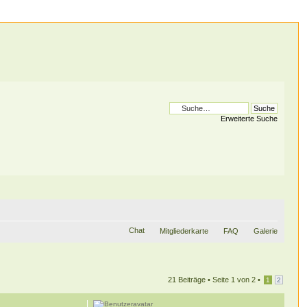
Erweiterte Suche
Chat
Mitgliederkarte
FAQ
Galerie
21 Beiträge •
Seite
1
von
2
•
1
2