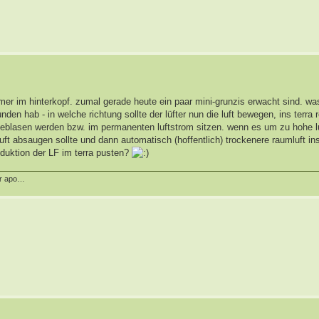
mmer im hinterkopf. zumal gerade heute ein paar mini-grunzis erwacht sind. was
n hab - in welche richtung sollte der lüfter nun die luft bewegen, ins terra 
geblasen werden bzw. im permanenten luftstrom sitzen. wenn es um zu hohe lu
uft absaugen sollte und dann automatisch (hoffentlich) trockenere raumluft ins
reduktion der LF im terra pusten?
er apo…