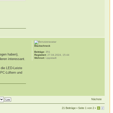
Blackschneck
Beiträge:
351
iegen haben),
Registriert:
27.04.2024, 15:44
Wohnort:
Lippstadt
deren interessant.
n die LED-Leiste
n PC-Lüftern und
Nächste
21 Beiträge •
Seite
1
von
2
•
1
2