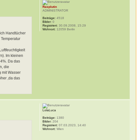
Rasplutin
ADMINISTRATOR
Beiträge:
4518
Bilder:
0
Registriert:
30.09.2008, 15:29
Wohnort:
12059 Berlin
 ich Handtücher
e Temperatur
uftfeuchtigkeit
m). Im kleinen
 74%. Da das
n, die
g mit Wasser
öher ,da das
LolaLuca
Beiträge:
1380
Bilder:
204
Registriert:
07.03.2023, 14:40
Wohnort:
Wien