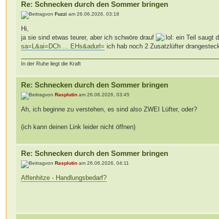
Re: Schnecken durch den Sommer bringen
von
Fuzzi
am 26.06.2026, 03:18
Hi,
ja sie sind etwas teurer, aber ich schwöre drauf
ein Teil saugt d
sa=L&ai=DCh ... EHs&adurl=
ich hab noch 2 Zusatzlüfter drangesteckt 
In der Ruhe liegt die Kraft
Re: Schnecken durch den Sommer bringen
von
Rasplutin
am 26.06.2026, 03:45
Ah, ich beginne zu verstehen, es sind also ZWEI Lüfter, oder?
(ich kann deinen Link leider nicht öffnen)
Re: Schnecken durch den Sommer bringen
von
Rasplutin
am 26.06.2026, 04:11
Affenhitze - Handlungsbedarf?