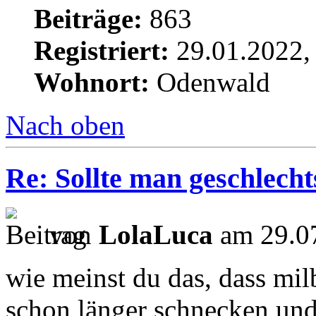
Beiträge:
863
Registriert:
29.01.2022,
Wohnort:
Odenwald
Nach oben
Re: Sollte man geschlech
von
LolaLuca
am 29.07
wie meinst du das, dass milb
schon länger schnecken und