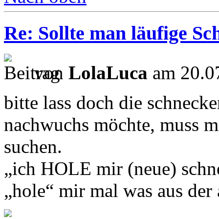
Re: Sollte man läufige S
von
LolaLuca
am 20.07
bitte lass doch die schnec
nachwuchs möchte, muss ma
suchen.
„ich HOLE mir (neue) schne
„hole“ mir mal was aus de