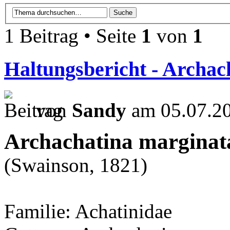
1 Beitrag • Seite
1
von
1
Haltungsbericht - Archac
von
Sandy
am 05.07.20
Archachatina marginat
(Swainson, 1821)
Familie: Achatinidae