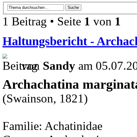
1 Beitrag • Seite
1
von
1
Haltungsbericht - Archac
von
Sandy
am 05.07.20
Archachatina marginat
(Swainson, 1821)
Familie: Achatinidae