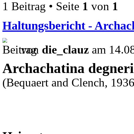
1 Beitrag • Seite
1
von
1
Haltungsbericht - Archac
von
die_clauz
am 14.08
Archachatina degneri
(Bequaert and Clench, 1936