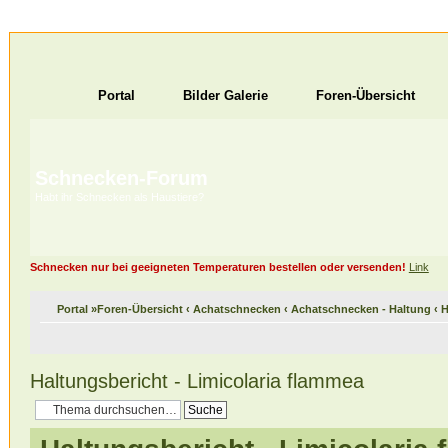
Portal
Bilder Galerie
Foren-Übersicht
Schnecken-Forum
Habt ihr Schnecken als Haustiere?
Schnecken nur bei geeigneten Temperaturen bestellen oder versenden!
Link
Portal
»
Foren-Übersicht
‹
Achatschnecken
‹
Achatschnecken - Haltung
‹
H
Haltungsbericht - Limicolaria flammea