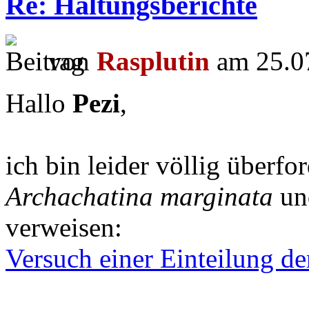
Re: Haltungsberichte
von
Rasplutin
am 25.07
Hallo
Pezi
,
ich bin leider völlig überfo
Archachatina marginata
und
verweisen:
Versuch einer Einteilung de