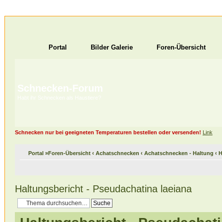
Portal
Bilder Galerie
Foren-Übersicht
Schnecken-Forum
Habt ihr Schnecken als Haustiere?
Schnecken nur bei geeigneten Temperaturen bestellen oder versenden!
Link
Portal
»
Foren-Übersicht
‹
Achatschnecken
‹
Achatschnecken - Haltung
‹
H
Haltungsbericht - Pseudachatina laeiana