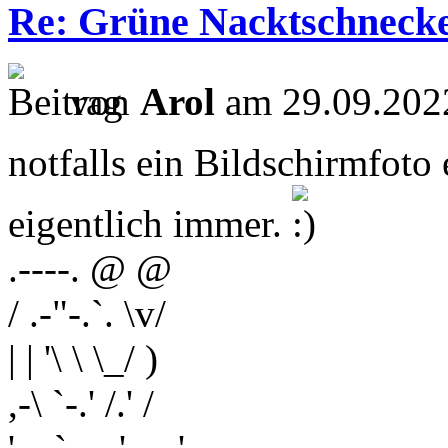
Re: Grüne Nacktschneck
von
Arol
am 29.09.2022
notfalls ein Bildschirmfoto e
eigentlich immer.
.----. @ @
/ .-"-.`. \v/
| | '\ \ \_/ )
,-\ `-.' /.' /