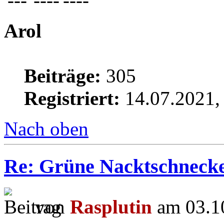
'---`----'----'
Arol
Beiträge:
305
Registriert:
14.07.2021,
Nach oben
Re: Grüne Nacktschneck
von
Rasplutin
am 03.10