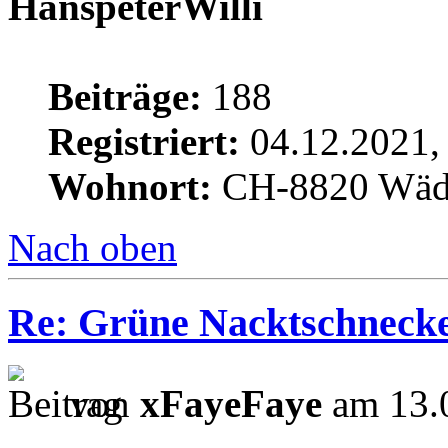
HanspeterWilli
Beiträge:
188
Registriert:
04.12.2021,
Wohnort:
CH-8820 Wäd
Nach oben
Re: Grüne Nacktschneck
von
xFayeFaye
am 13.0