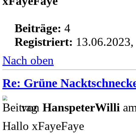
xFayeFaye
Beiträge:
4
Registriert:
13.06.2023,
Nach oben
Re: Grüne Nacktschneck
von
HanspeterWilli
am
Hallo xFayeFaye