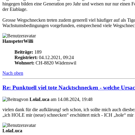
hingegen bilden eine Generation pro Jahr und weisen nur nur einen F
der Eiablage.
Grosse Wegschnecken treten zudem generell viel häufiger auf als Tig
Wachstumsbedingungen vorgefunden, entsprechend viele Wegschnecke
HanspeterWilli
Beiträge:
189
Registriert:
04.12.2021, 09:24
Wohnort:
CH-8820 Wädenswil
Nach oben
Re: Punktuell viel tote Nacktschnecken - welche Ursa
von
LolaLuca
am 14.08.2024, 19:48
vielen dank für die aufklärung! seh schon, ich sollte mich auch dies
„ich HOLE mir (neue) schnecken“ erschüttert mich - ICH „hole“ mi
LolaLuca