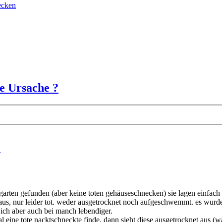
ecken
he Ursache ?
?
garten gefunden (aber keine toten gehäuseschnecken) sie lagen einfach s
l aus, nur leider tot. weder ausgetrocknet noch aufgeschwemmt. es wurd
 ich aber auch bei manch lebendiger.
 eine tote nacktschneckte finde, dann sieht diese ausgetrocknet aus (w