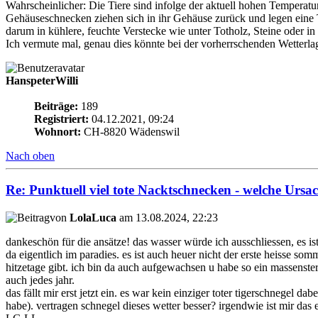
Wahrscheinlicher: Die Tiere sind infolge der aktuell hohen Temperatur
Gehäuseschnecken ziehen sich in ihr Gehäuse zurück und legen eine 
darum in kühlere, feuchte Verstecke wie unter Totholz, Steine oder in 
Ich vermute mal, genau dies könnte bei der vorherrschenden Wetterlage
HanspeterWilli
Beiträge:
189
Registriert:
04.12.2021, 09:24
Wohnort:
CH-8820 Wädenswil
Nach oben
Re: Punktuell viel tote Nacktschnecken - welche Ursa
von
LolaLuca
am 13.08.2024, 22:23
dankeschön für die ansätze! das wasser würde ich ausschliessen, es ist
da eigentlich im paradies. es ist auch heuer nicht der erste heisse so
hitzetage gibt. ich bin da auch aufgewachsen u habe so ein massenste
auch jedes jahr.
das fällt mir erst jetzt ein. es war kein einziger toter tigerschnegel 
habe). vertragen schnegel dieses wetter besser? irgendwie ist mir das 