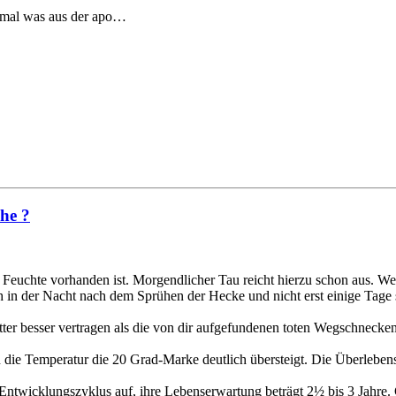
r mal was aus der apo…
che ?
Feuchte vorhanden ist. Morgendlicher Tau reicht hierzu schon aus. W
h in der Nacht nach dem Sprühen der Hecke und nicht erst einige Tage s
tter besser vertragen als die von dir aufgefundenen toten Wegschneck
e Temperatur die 20 Grad-Marke deutlich übersteigt. Die Überlebensst
Entwicklungszyklus auf, ihre Lebenserwartung beträgt 2½ bis 3 Jahr