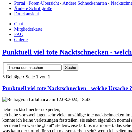
Portal
»
Foren-Übersicht
‹
Andere Schneckenarten
‹
Nacktschn
Ändere Schriftgröße
Druckansicht
Chat
Mitgliederkarte
FAQ
Galerie
Punktuell viel tote Nacktschnecken - welc
5 Beiträge • Seite
1
von
1
Punktuell viel tote Nacktschnecken - welche Ursache 
von
LolaLuca
am 12.08.2024, 18:43
liebe nacktschnecken-experten,
ich habe vor zwei tagen sehr viele, unzählige tote nacktschnecken im 
konnte ich keine verletzungen feststellen, sie sahen eigentlich norma
bei manchen war die „haut“ stellenweise farblos marmoriert. das sehe
was kann der grund für so ein massensterben sein? wenn ich selten mal