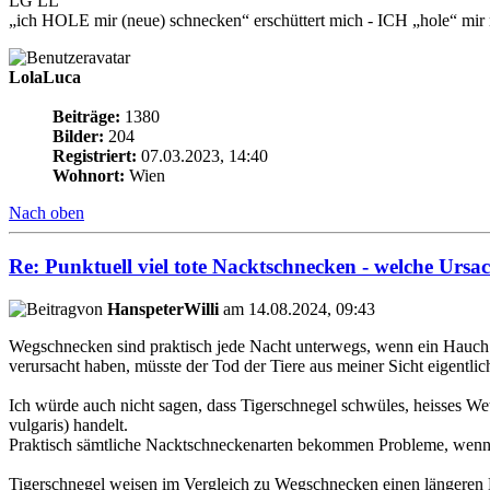
LG LL
„ich HOLE mir (neue) schnecken“ erschüttert mich - ICH „hole“ mi
LolaLuca
Beiträge:
1380
Bilder:
204
Registriert:
07.03.2023, 14:40
Wohnort:
Wien
Nach oben
Re: Punktuell viel tote Nacktschnecken - welche Ursa
von
HanspeterWilli
am 14.08.2024, 09:43
Wegschnecken sind praktisch jede Nacht unterwegs, wenn ein Hauch 
verursacht haben, müsste der Tod der Tiere aus meiner Sicht eigentlic
Ich würde auch nicht sagen, dass Tigerschnegel schwüles, heisses We
vulgaris) handelt.
Praktisch sämtliche Nacktschneckenarten bekommen Probleme, wenn di
Tigerschnegel weisen im Vergleich zu Wegschnecken einen längeren 