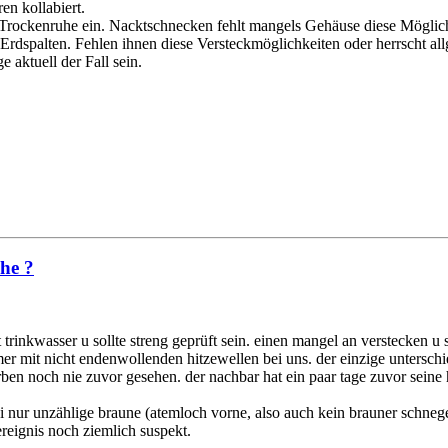
en kollabiert.
Trockenruhe ein. Nacktschnecken fehlt mangels Gehäuse diese Möglichk
Erdspalten. Fehlen ihnen diese Versteckmöglichkeiten oder herrscht allg
 aktuell der Fall sein.
che ?
 trinkwasser u sollte streng geprüft sein. einen mangel an verstecken u 
mmer mit nicht endenwollenden hitzewellen bei uns. der einzige unterschi
rben noch nie zuvor gesehen. der nachbar hat ein paar tage zuvor sein
dabei nur unzählige braune (atemloch vorne, also auch kein brauner schne
ereignis noch ziemlich suspekt.