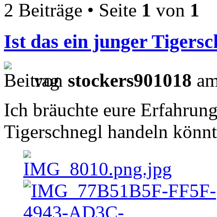
2 Beiträge • Seite
1
von
1
Ist das ein junger Tigersc
von
stockers901018
am
Ich bräuchte eure Erfahrun
Tigerschnegl handeln kön