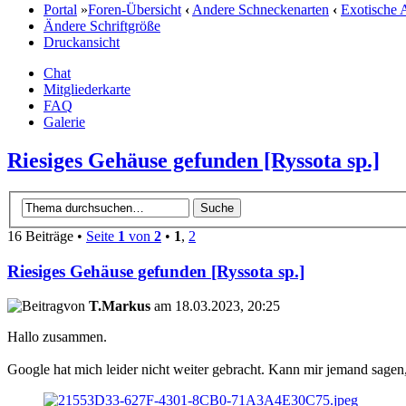
Portal
»
Foren-Übersicht
‹
Andere Schneckenarten
‹
Exotische 
Ändere Schriftgröße
Druckansicht
Chat
Mitgliederkarte
FAQ
Galerie
Riesiges Gehäuse gefunden [Ryssota sp.]
16 Beiträge •
Seite
1
von
2
•
1
,
2
Riesiges Gehäuse gefunden [Ryssota sp.]
von
T.Markus
am 18.03.2023, 20:25
Hallo zusammen.
Google hat mich leider nicht weiter gebracht. Kann mir jemand sag