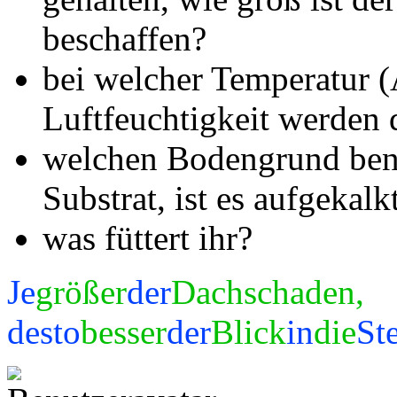
beschaffen?
bei welcher Temperatur 
Luftfeuchtigkeit werden 
welchen Bodengrund benut
Substrat, ist es aufgekalk
was füttert ihr?
Je
größer
der
Dachschaden,
desto
besser
der
Blick
in
die
St