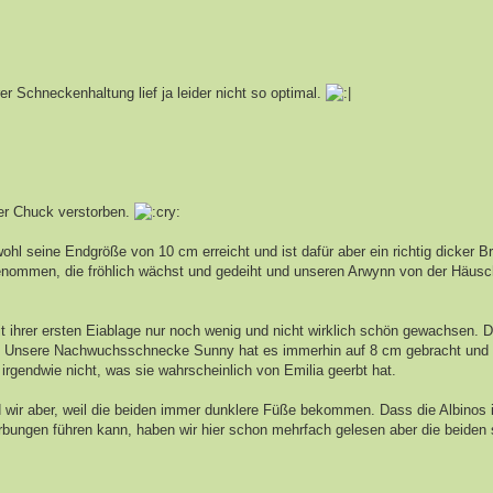
r Schneckenhaltung lief ja leider nicht so optimal.
ger Chuck verstorben.
hl seine Endgröße von 10 cm erreicht und ist dafür aber ein richtig dicker 
genommen, die fröhlich wächst und gedeiht und unseren Arwynn von der Häus
it ihrer ersten Eiablage nur noch wenig und nicht wirklich schön gewachsen. D
ben. Unsere Nachwuchsschnecke Sunny hat es immerhin auf 8 cm gebracht und i
gendwie nicht, was sie wahrscheinlich von Emilia geerbt hat.
ind wir aber, weil die beiden immer dunklere Füße bekommen. Dass die Albinos 
ärbungen führen kann, haben wir hier schon mehrfach gelesen aber die beiden s