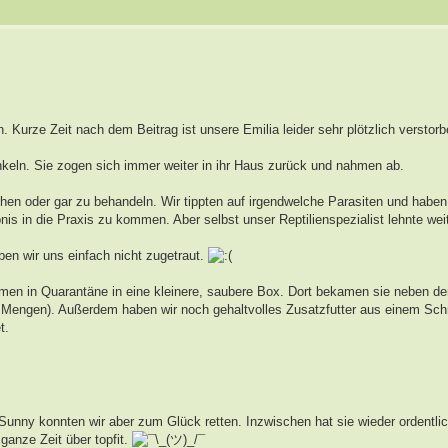
. Kurze Zeit nach dem Beitrag ist unsere Emilia leider sehr plötzlich verstor
keln. Sie zogen sich immer weiter in ihr Haus zurück und nahmen ab.
suchen oder gar zu behandeln. Wir tippten auf irgendwelche Parasiten und haben
 in die Praxis zu kommen. Aber selbst unser Reptilienspezialist lehnte weit
en wir uns einfach nicht zugetraut.
kamen in Quarantäne in eine kleinere, saubere Box. Dort bekamen sie neben 
ne Mengen). Außerdem haben wir noch gehaltvolles Zusatzfutter aus einem S
t.
Sunny konnten wir aber zum Glück retten. Inzwischen hat sie wieder ordent
ganze Zeit über topfit.