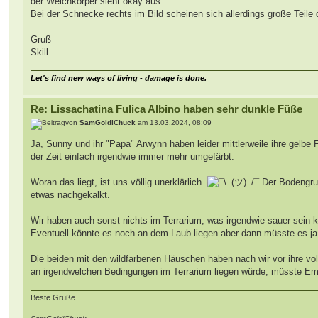
der Weichkörper sieht okay aus.
Bei der Schnecke rechts im Bild scheinen sich allerdings große Teil
Gruß
Skill
Let's find new ways of living - damage is done.
Re: Lissachatina Fulica Albino haben sehr dunkle Füße
von
SamGoldiChuck
am 13.03.2024, 08:09
Ja, Sunny und ihr "Papa" Arwynn haben leider mittlerweile ihre gelbe F
der Zeit einfach irgendwie immer mehr umgefärbt.
Woran das liegt, ist uns völlig unerklärlich.
Der Bodengrun
etwas nachgekalkt.
Wir haben auch sonst nichts im Terrarium, was irgendwie sauer sein kö
Eventuell könnte es noch an dem Laub liegen aber dann müsste es ja
Die beiden mit den wildfarbenen Häuschen haben nach wir vor ihre v
an irgendwelchen Bedingungen im Terrarium liegen würde, müsste Emili
Beste Grüße