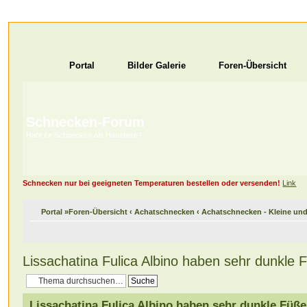
Portal
Bilder Galerie
Foren-Übersicht
Schnecken-Forum
Habt ihr Schnecken als Haustiere?
Schnecken nur bei geeigneten Temperaturen bestellen oder versenden!
Link
Portal
»
Foren-Übersicht
‹
Achatschnecken
‹
Achatschnecken - Kleine u
Lissachatina Fulica Albino haben sehr dunkle 
Lissachatina Fulica Albino haben sehr dunkle Füße