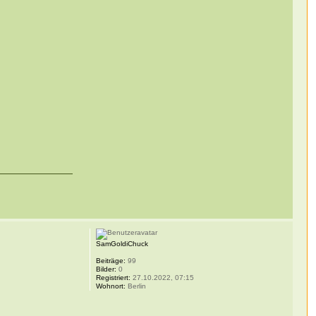
SamGoldiChuck
Beiträge:
99
Bilder:
0
Registriert:
27.10.2022, 07:15
Wohnort:
Berlin