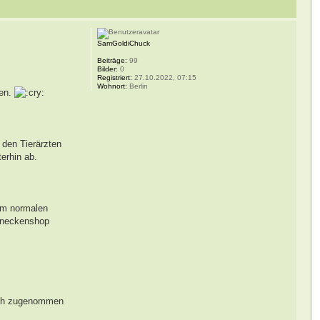
SamGoldiChuck
Beiträge:
99
Bilder:
0
Registriert:
27.10.2022, 07:15
Wohnort:
Berlin
ben.
 den Tierärzten
erhin ab.
dem normalen
chneckenshop
lich zugenommen