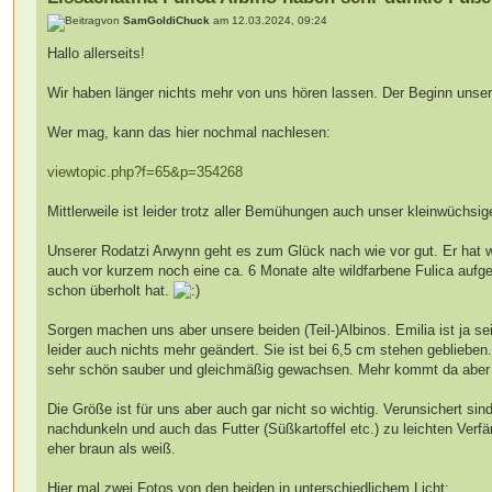
von
SamGoldiChuck
am 12.03.2024, 09:24
Hallo allerseits!
Wir haben länger nichts mehr von uns hören lassen. Der Beginn unsere
Wer mag, kann das hier nochmal nachlesen:
viewtopic.php?f=65&p=354268
Mittlerweile ist leider trotz aller Bemühungen auch unser kleinwüchsi
Unserer Rodatzi Arwynn geht es zum Glück nach wie vor gut. Er hat wo
auch vor kurzem noch eine ca. 6 Monate alte wildfarbene Fulica auf
schon überholt hat.
Sorgen machen uns aber unsere beiden (Teil-)Albinos. Emilia ist ja se
leider auch nichts mehr geändert. Sie ist bei 6,5 cm stehen geblie
sehr schön sauber und gleichmäßig gewachsen. Mehr kommt da aber ir
Die Größe ist für uns aber auch gar nicht so wichtig. Verunsichert s
nachdunkeln und auch das Futter (Süßkartoffel etc.) zu leichten Verf
eher braun als weiß.
Hier mal zwei Fotos von den beiden in unterschiedlichem Licht: