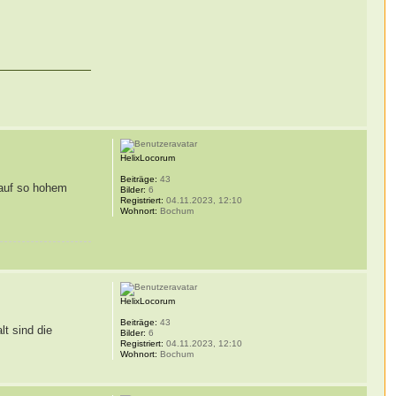
HelixLocorum
Beiträge:
43
t auf so hohem
Bilder:
6
Registriert:
04.11.2023, 12:10
Wohnort:
Bochum
HelixLocorum
Beiträge:
43
t sind die
Bilder:
6
Registriert:
04.11.2023, 12:10
Wohnort:
Bochum