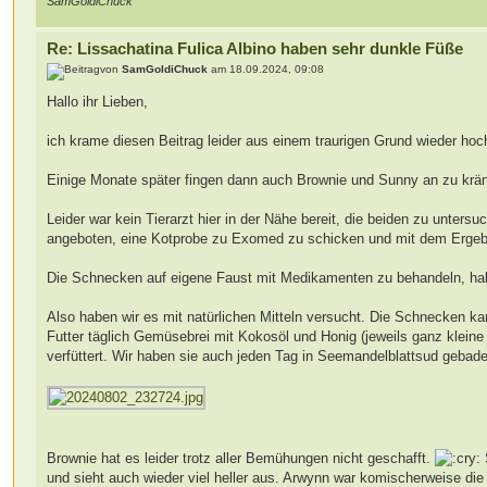
SamGoldiChuck
Re: Lissachatina Fulica Albino haben sehr dunkle Füße
von
SamGoldiChuck
am 18.09.2024, 09:08
Hallo ihr Lieben,
ich krame diesen Beitrag leider aus einem traurigen Grund wieder hoch
Einige Monate später fingen dann auch Brownie und Sunny an zu krän
Leider war kein Tierarzt hier in der Nähe bereit, die beiden zu unter
angeboten, eine Kotprobe zu Exomed zu schicken und mit dem Ergebnis
Die Schnecken auf eigene Faust mit Medikamenten zu behandeln, hab
Also haben wir es mit natürlichen Mitteln versucht. Die Schnecken 
Futter täglich Gemüsebrei mit Kokosöl und Honig (jeweils ganz klei
verfüttert. Wir haben sie auch jeden Tag in Seemandelblattsud gebade
Brownie hat es leider trotz aller Bemühungen nicht geschafft.
und sieht auch wieder viel heller aus. Arwynn war komischerweise die 