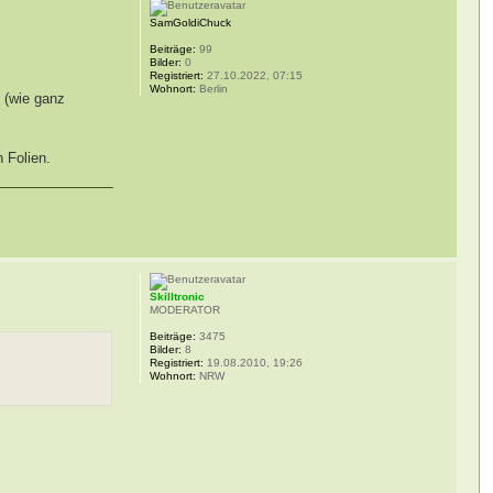
SamGoldiChuck
Beiträge:
99
Bilder:
0
Registriert:
27.10.2022, 07:15
Wohnort:
Berlin
e (wie ganz
n Folien.
Skilltronic
MODERATOR
Beiträge:
3475
Bilder:
8
Registriert:
19.08.2010, 19:26
Wohnort:
NRW