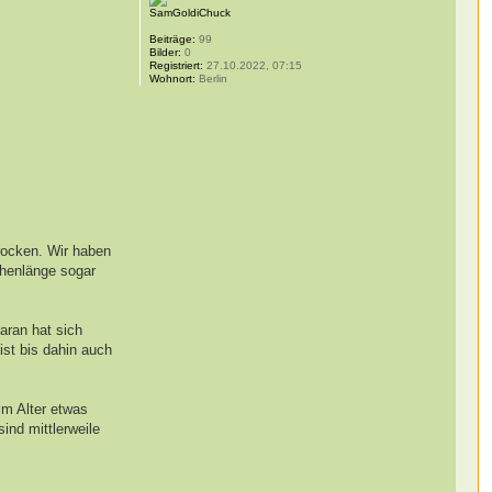
SamGoldiChuck
Beiträge:
99
Bilder:
0
Registriert:
27.10.2022, 07:15
Wohnort:
Berlin
Brocken. Wir haben
chenlänge sogar
aran hat sich
st bis dahin auch
im Alter etwas
ind mittlerweile