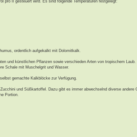
ol pro II gesteuert wird. Es sind folgende Temperaturen festgelegt:
humus, ordentlich aufgekalkt mit Dolomitkalk.
hten und künstlichen Pflanzen sowie verschieden Arten von tropischem Laub.
nere Schale mit Muschelgrit und Wasser.
 selbst gemachte Kalkblöcke zur Verfügung.
att), Zucchini und Süßkartoffel. Dazu gibt es immer abwechselnd diverse ander
e Portion.