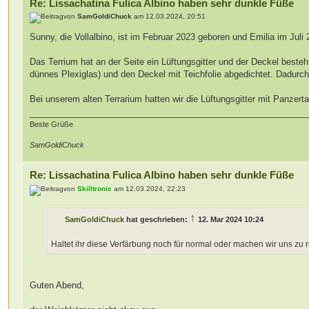
Re: Lissachatina Fulica Albino haben sehr dunkle Füße
von
SamGoldiChuck
am 12.03.2024, 20:51
Sunny, die Vollalbino, ist im Februar 2023 geboren und Emilia im Juli 
Das Terrium hat an der Seite ein Lüftungsgitter und der Deckel besteht
dünnes Plexiglas) und den Deckel mit Teichfolie abgedichtet. Dadurch h
Bei unserem alten Terrarium hatten wir die Lüftungsgitter mit Panzerta
Beste Grüße
SamGoldiChuck
Re: Lissachatina Fulica Albino haben sehr dunkle Füße
von
Skilltronic
am 12.03.2024, 22:23
↑
SamGoldiChuck
hat geschrieben:
12. Mar 2024 10:24
Haltet ihr diese Verfärbung noch für normal oder machen wir uns zu 
Guten Abend,