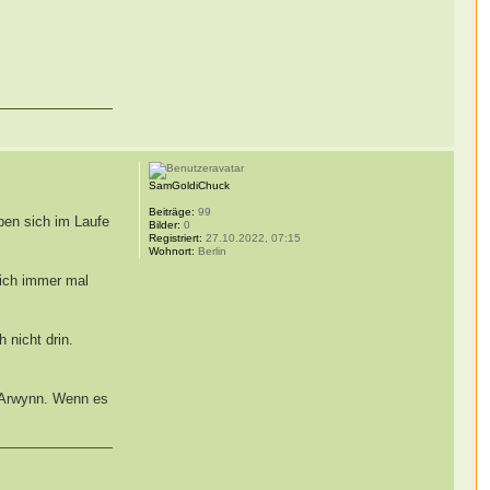
SamGoldiChuck
Beiträge:
99
aben sich im Laufe
Bilder:
0
Registriert:
27.10.2022, 07:15
Wohnort:
Berlin
eich immer mal
 nicht drin.
e Arwynn. Wenn es