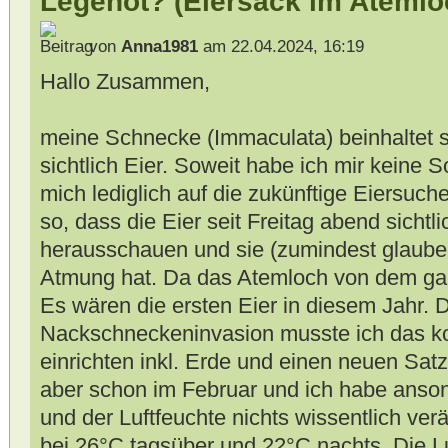
Legenot? (Eiersack im Atemlo
von
Anna1981
am 22.04.2024, 16:19
Hallo Zusammen,
meine Schnecke (Immaculata) beinhaltet se
sichtlich Eier. Soweit habe ich mir keine
mich lediglich auf die zukünftige Eiersuche 
so, dass die Eier seit Freitag abend sicht
herausschauen und sie (zumindest glaube 
Atmung hat. Da das Atemloch von dem ganz
Es wären die ersten Eier in diesem Jahr. 
Nackschneckeninvasion musste ich das ko
einrichten inkl. Erde und einen neuen Sat
aber schon im Februar und ich habe anso
und der Luftfeuchte nichts wissentlich verä
bei 26°C tagsüber und 22°C nachts. Die Lu