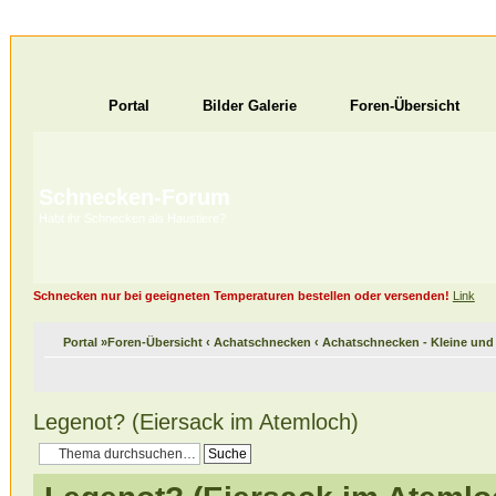
Portal
Bilder Galerie
Foren-Übersicht
Schnecken-Forum
Habt ihr Schnecken als Haustiere?
Schnecken nur bei geeigneten Temperaturen bestellen oder versenden!
Link
Portal
»
Foren-Übersicht
‹
Achatschnecken
‹
Achatschnecken - Kleine un
Legenot? (Eiersack im Atemloch)