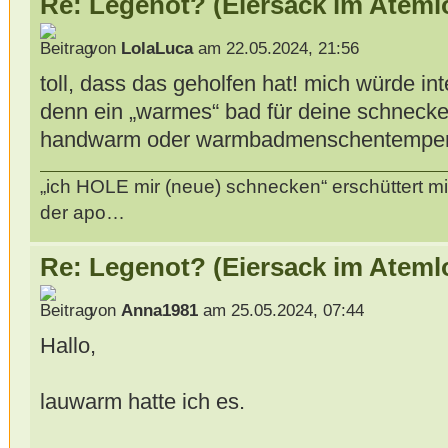
Re: Legenot? (Eiersack im Ateml
von
LolaLuca
am 22.05.2024, 21:56
toll, dass das geholfen hat! mich würde in
denn ein „warmes“ bad für deine schneck
handwarm oder warmbadmenschentemper
„ich HOLE mir (neue) schnecken“ erschüttert mi
der apo…
Re: Legenot? (Eiersack im Ateml
von
Anna1981
am 25.05.2024, 07:44
Hallo,
lauwarm hatte ich es.