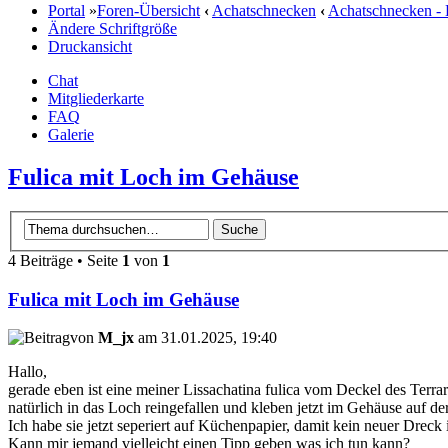
Portal
»
Foren-Übersicht
‹
Achatschnecken
‹
Achatschnecken -
Ändere Schriftgröße
Druckansicht
Chat
Mitgliederkarte
FAQ
Galerie
Fulica mit Loch im Gehäuse
4 Beiträge • Seite
1
von
1
Fulica mit Loch im Gehäuse
von
M_jx
am 31.01.2025, 19:40
Hallo,
gerade eben ist eine meiner Lissachatina fulica vom Deckel des Terr
natürlich in das Loch reingefallen und kleben jetzt im Gehäuse auf d
Ich habe sie jetzt seperiert auf Küchenpapier, damit kein neuer Dreck in
Kann mir jemand vielleicht einen Tipp geben was ich tun kann?