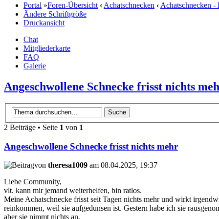
Portal
»
Foren-Übersicht
‹
Achatschnecken
‹
Achatschnecken -
Ändere Schriftgröße
Druckansicht
Chat
Mitgliederkarte
FAQ
Galerie
Angeschwollene Schnecke frisst nichts me
2 Beiträge • Seite
1
von
1
Angeschwollene Schnecke frisst nichts mehr
von
theresa1009
am 08.04.2025, 19:37
Liebe Community,
vlt. kann mir jemand weiterhelfen, bin ratlos.
Meine Achatschnecke frisst seit Tagen nichts mehr und wirkt irgendwi
reinkommen, weil sie aufgedunsen ist. Gestern habe ich sie rausgenom
aber sie nimmt nichts an.