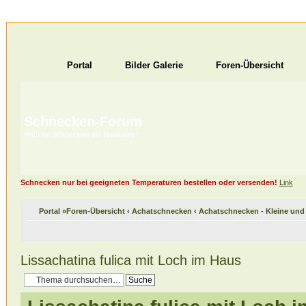
Portal
Bilder Galerie
Foren-Übersicht
Schnecken-Forum
Habt ihr Schnecken als Haustiere?
Schnecken nur bei geeigneten Temperaturen bestellen oder versenden!
Link
Portal
»
Foren-Übersicht
‹
Achatschnecken
‹
Achatschnecken - Kleine un
Lissachatina fulica mit Loch im Haus