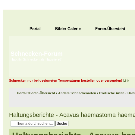
Portal
Bilder Galerie
Foren-Übersicht
Schnecken-Forum
Habt ihr Schnecken als Haustiere?
Schnecken nur bei geeigneten Temperaturen bestellen oder versenden!
Link
Portal
»
Foren-Übersicht
‹
Andere Schneckenarten
‹
Exotische Arten
‹
Halt
Haltungsberichte - Acavus haemastoma haem