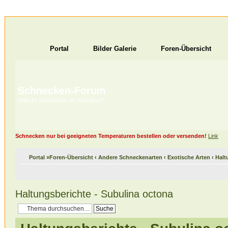
Portal
Bilder Galerie
Foren-Übersicht
Schnecken-Forum
Habt ihr Schnecken als Haustiere?
Schnecken nur bei geeigneten Temperaturen bestellen oder versenden!
Link
Portal
»
Foren-Übersicht
‹
Andere Schneckenarten
‹
Exotische Arten
‹
Halt
Haltungsberichte - Subulina octona