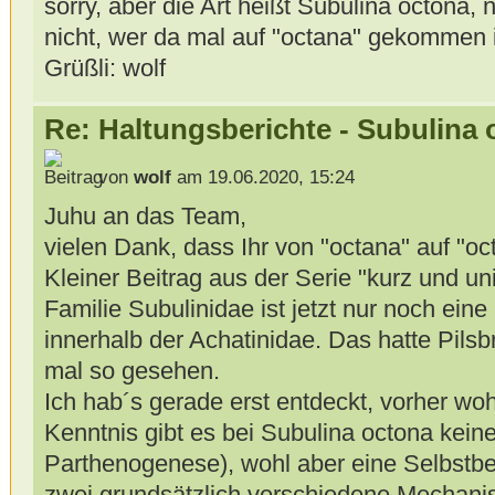
sorry, aber die Art heißt Subulina octona, 
nicht, wer da mal auf "octana" gekommen i
Grüßli: wolf
Re: Haltungsberichte - Subulina 
von
wolf
am 19.06.2020, 15:24
Juhu an das Team,
vielen Dank, dass Ihr von "octana" auf "oc
Kleiner Beitrag aus der Serie "kurz und uni
Familie Subulinidae ist jetzt nur noch eine
innerhalb der Achatinidae. Das hatte Pils
mal so gesehen.
Ich hab´s gerade erst entdeckt, vorher wo
Kenntnis gibt es bei Subulina octona kei
Parthenogenese), wohl aber eine Selbstbe
zwei grundsätzlich verschiedene Mechani