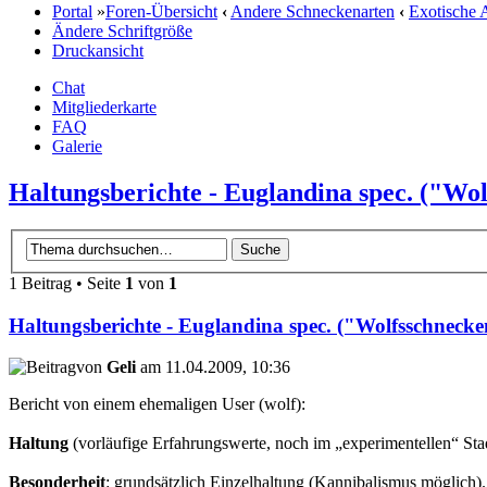
Portal
»
Foren-Übersicht
‹
Andere Schneckenarten
‹
Exotische 
Ändere Schriftgröße
Druckansicht
Chat
Mitgliederkarte
FAQ
Galerie
Haltungsberichte - Euglandina spec. ("Wo
1 Beitrag • Seite
1
von
1
Haltungsberichte - Euglandina spec. ("Wolfsschnecke
von
Geli
am 11.04.2009, 10:36
Bericht von einem ehemaligen User (wolf):
Haltung
(vorläufige Erfahrungswerte, noch im „experimentellen“ Sta
Besonderheit
: grundsätzlich Einzelhaltung (Kannibalismus möglich). F