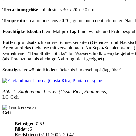
Terrariumsgröße
: mindestens 30 x 20 x 20 cm.
Temperatur
: i.a. mindestens 20 °C, gerne auch deutlich höher. Nac
Feuchtigkeitsbedarf
: ein Mal pro Tag Innenwände und Erde besprüh
Futter
: grundsätzlich andere Schneckenarten (Gehäuse- und Nacktsc
Arten wird das Gehäuse mit verschlungen. An Sepia-Schalen waren (b
zermahlenen "Hauptfutter-Sticks" für Wasserschildkröten) beigefüt
(als Ergänzung, als alleinige Nahrung nicht geeignet).
Sonstiges
: gewölbte Rindenstücke als Unterschlupf (tagsüber).
Abb. 1: Euglandina cf. rosea (Costa Rica, Puntarenas)
LG Geli
Geli
Beiträge:
3253
Bilder:
2
Registriert:
02.11.2005, 20:42