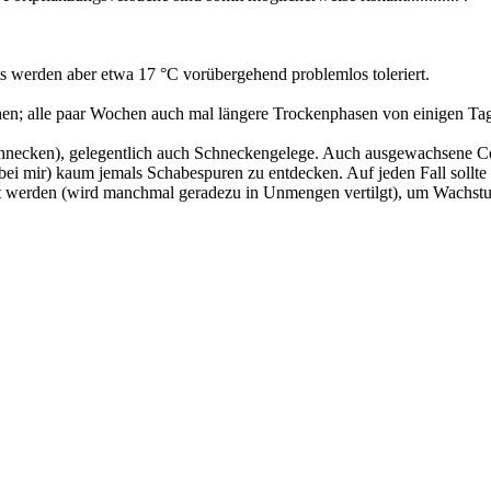
hts werden aber etwa 17 °C vorübergehend problemlos toleriert.
en; alle paar Wochen auch mal längere Trockenphasen von einigen Ta
hnecken), gelegentlich auch Schneckengelege. Auch ausgewachsene Cep
ei mir) kaum jemals Schabespuren zu entdecken. Auf jeden Fall sollt
tert werden (wird manchmal geradezu in Unmengen vertilgt), um Wach