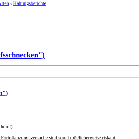
Arten
‹
Haltungsberichte
lfsschnecken")
n")
dium!):
ortpflanzungsversuche sind somit möglicherweise riskant............ .