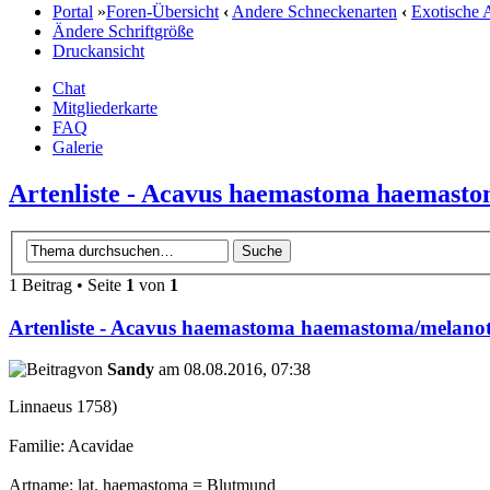
Portal
»
Foren-Übersicht
‹
Andere Schneckenarten
‹
Exotische 
Ändere Schriftgröße
Druckansicht
Chat
Mitgliederkarte
FAQ
Galerie
Artenliste - Acavus haemastoma haemast
1 Beitrag • Seite
1
von
1
Artenliste - Acavus haemastoma haemastoma/melano
von
Sandy
am 08.08.2016, 07:38
Linnaeus 1758)
Familie: Acavidae
Artname: lat. haemastoma = Blutmund