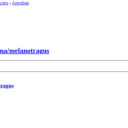
Arten
‹
Artenliste
oma/melanotragus
tragus