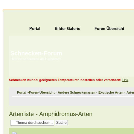
Portal
Bilder Galerie
Foren-Übersicht
Schnecken-Forum
Habt ihr Schnecken als Haustiere?
Schnecken nur bei geeigneten Temperaturen bestellen oder versenden!
Link
Portal
»
Foren-Übersicht
‹
Andere Schneckenarten
‹
Exotische Arten
‹
Arte
Artenliste - Amphidromus-Arten