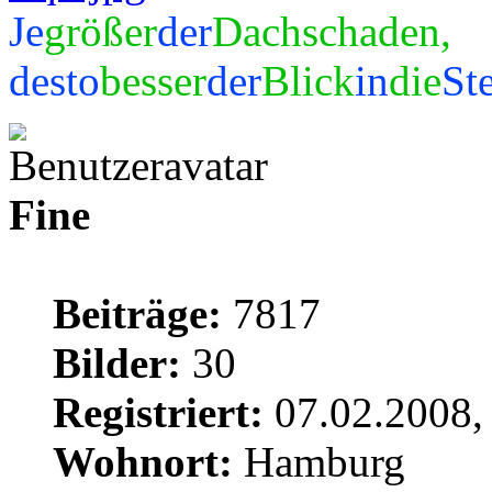
Je
größer
der
Dachschaden,
desto
besser
der
Blick
in
die
St
Fine
Beiträge:
7817
Bilder:
30
Registriert:
07.02.2008,
Wohnort:
Hamburg