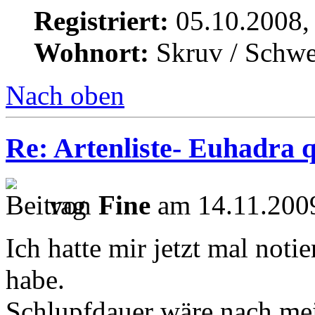
Registriert:
05.10.2008,
Wohnort:
Skruv / Schw
Nach oben
Re: Artenliste- Euhadra q
von
Fine
am 14.11.2009
Ich hatte mir jetzt mal not
habe.
Schlupfdauer wäre nach me