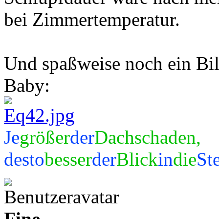
bei Zimmertemperatur.
Und spaßweise noch ein Bi
Baby:
Je
größer
der
Dachschaden,
desto
besser
der
Blick
in
die
St
Fine