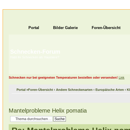
Portal
Bilder Galerie
Foren-Übersicht
Schnecken-Forum
Habt ihr Schnecken als Haustiere?
Schnecken nur bei geeigneten Temperaturen bestellen oder versenden!
Link
Portal
»
Foren-Übersicht
‹
Andere Schneckenarten
‹
Europäische Arten
‹
K
Mantelprobleme Helix pomatia