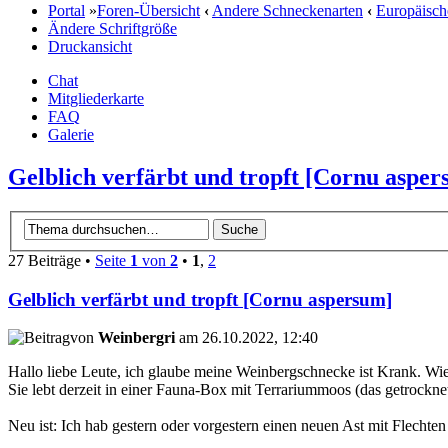
Portal
»
Foren-Übersicht
‹
Andere Schneckenarten
‹
Europäisch
Ändere Schriftgröße
Druckansicht
Chat
Mitgliederkarte
FAQ
Galerie
Gelblich verfärbt und tropft [Cornu aspe
27 Beiträge •
Seite
1
von
2
•
1
,
2
Gelblich verfärbt und tropft [Cornu aspersum]
von
Weinbergri
am 26.10.2022, 12:40
Hallo liebe Leute, ich glaube meine Weinbergschnecke ist Krank. Wie 
Sie lebt derzeit in einer Fauna-Box mit Terrariummoos (das getrockn
Neu ist: Ich hab gestern oder vorgestern einen neuen Ast mit Flechte