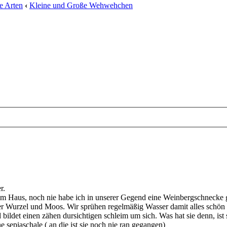
e Arten
‹
Kleine und Große Wehwehchen
r.
im Haus, noch nie habe ich in unserer Gegend eine Weinbergschnecke g
Wurzel und Moos. Wir sprühen regelmäßig Wasser damit alles schön feu
bildet einen zähen dursichtigen schleim um sich. Was hat sie denn, ist
 sepiaschale ( an die ist sie noch nie ran gegangen)