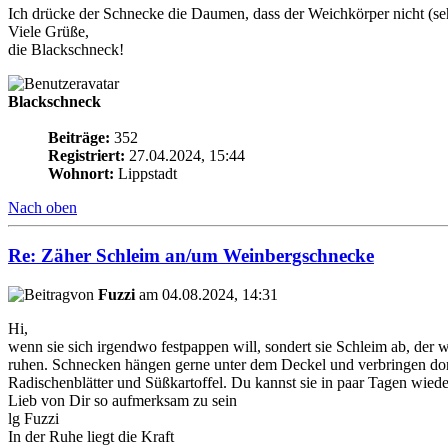
Ich drücke der Schnecke die Daumen, dass der Weichkörper nicht (sehr)
Viele Grüße,
die Blackschneck!
Blackschneck
Beiträge:
352
Registriert:
27.04.2024, 15:44
Wohnort:
Lippstadt
Nach oben
Re: Zäher Schleim an/um Weinbergschnecke
von
Fuzzi
am 04.08.2024, 14:31
Hi,
wenn sie sich irgendwo festpappen will, sondert sie Schleim ab, der wir
ruhen. Schnecken hängen gerne unter dem Deckel und verbringen dort 
Radischenblätter und Süßkartoffel. Du kannst sie in paar Tagen wieder
Lieb von Dir so aufmerksam zu sein
lg Fuzzi
In der Ruhe liegt die Kraft