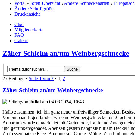
Portal
»
Foren-Übersicht
‹
Andere Schneckenarten
‹
Europäisch
Ändere Schriftgröße
Druckansicht
Chat
Mitgliederkarte
FAQ
Galerie
Zäher Schleim an/um Weinbergschnecke
25 Beiträge •
Seite
1
von
2
•
1
,
2
Zäher Schleim an/um Weinbergschnecke
von
Juliat
am 04.08.2024, 10:43
Hallo zusammen, ich bin ganz neuer unfreiwilliger Schnecken Besitze
Vor ein paar Tagen fanden wir eine Weinbergschnecke mit 2 löchern 
Aquarium wurde eingerichtet mit Gartenerde, Laub und Zweigen einer 
und getrunken/gebadet. Aber seit gestern hängt sie nur am Deckel und 
Zu fressen hat sie Klee, Brennnessel, Gurke, Möhre, Zucchini und eine