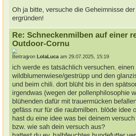
Oh ja bitte, versuche die Geheimnisse de
ergründen!
Re: Schneckenmilben auf einer r
Outdoor-Cornu
von
LolaLuca
am 29.07.2025, 15:19
ich werde es tatsächlich versuchen. einen 
wildblumenwiese/gestrüpp und den glanzis
und beim chili. dort blüht bis in den spät
irgendwas (wegen der pollenphilosophie wär
blühenden dafür mit trauermücken befallene
gefäss nur für die raubmilben. blöde idee 
hast du eine idee was bei deinem versuch
bzw. wie sah dein versuch aus?
hattest du ev. halbfeuchtes hundefutter ve