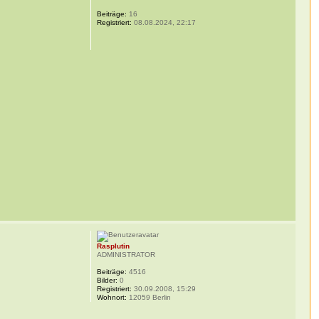
Beiträge:
16
Registriert:
08.08.2024, 22:17
Rasplutin
ADMINISTRATOR
Beiträge:
4516
Bilder:
0
Registriert:
30.09.2008, 15:29
Wohnort:
12059 Berlin