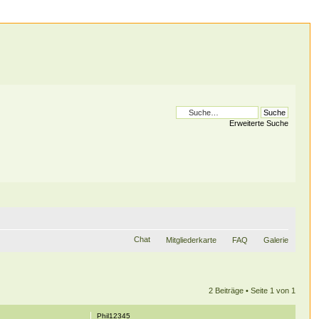
Erweiterte Suche
Chat
Mitgliederkarte
FAQ
Galerie
2 Beiträge • Seite
1
von
1
Phil12345