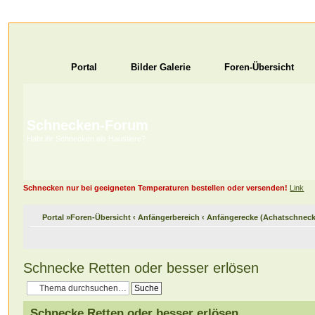
Portal
Bilder Galerie
Foren-Übersicht
Schnecken-Forum
Habt ihr Schnecken als Haustiere?
Schnecken nur bei geeigneten Temperaturen bestellen oder versenden!
Link
Portal
»
Foren-Übersicht
‹
Anfängerbereich
‹
Anfängerecke (Achatschnec
Schnecke Retten oder besser erlösen
Schnecke Retten oder besser erlösen