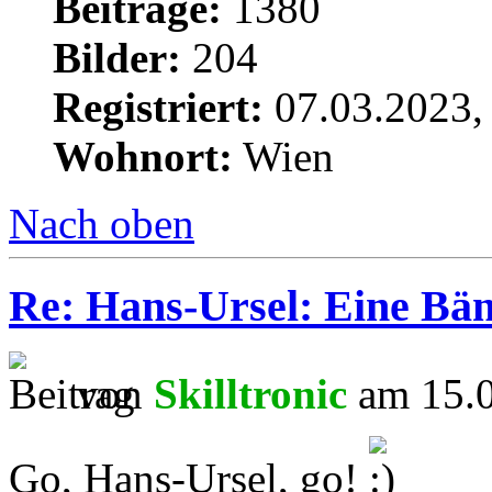
Beiträge:
1380
Bilder:
204
Registriert:
07.03.2023,
Wohnort:
Wien
Nach oben
Re: Hans-Ursel: Eine Bän
von
Skilltronic
am 15.0
Go, Hans-Ursel, go!