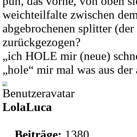
puh, das vorne, von oben sie
weichteilfalte zwischen de
abgebrochenen splitter (der
zurückgezogen?
„ich HOLE mir (neue) schne
„hole“ mir mal was aus de
LolaLuca
Beiträge:
1380