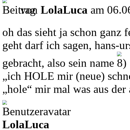
von
LolaLuca
am 06.06
oh das sieht ja schon ganz 
geht darf ich sagen, hans-u
gebracht, also sein name
„ich HOLE mir (neue) schne
„hole“ mir mal was aus de
LolaLuca