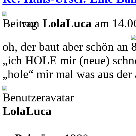
von
LolaLuca
am 14.06
oh, der baut aber schön an
„ich HOLE mir (neue) schne
„hole“ mir mal was aus de
LolaLuca