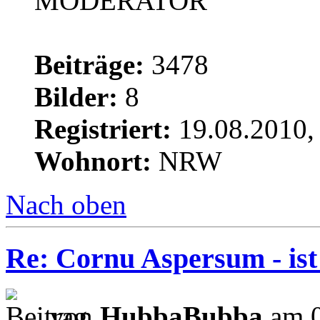
MODERATOR
Beiträge:
3478
Bilder:
8
Registriert:
19.08.2010,
Wohnort:
NRW
Nach oben
Re: Cornu Aspersum - ist
von
HubbaBubba
am 0