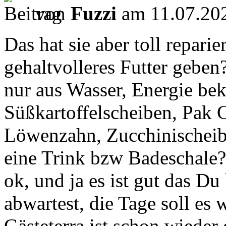
von
Fuzzi
am 11.07.202
Das hat sie aber toll reparie
gehaltvolleres Futter geben
nur aus Wasser, Energie be
Süßkartoffelscheiben, Pak Ch
Löwenzahn, Zucchinischeibe
eine Trink bzw Badeschale?
ok, und ja es ist gut das D
abwartest, die Tage soll es
Gästeterra ist schon wieder 