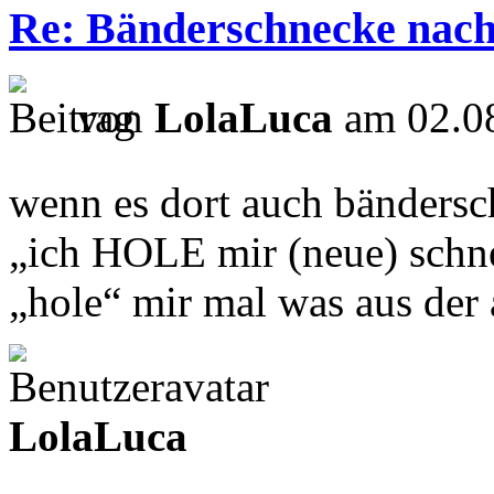
Re: Bänderschnecke nach
von
LolaLuca
am 02.08
wenn es dort auch bändersc
„ich HOLE mir (neue) schne
„hole“ mir mal was aus de
LolaLuca