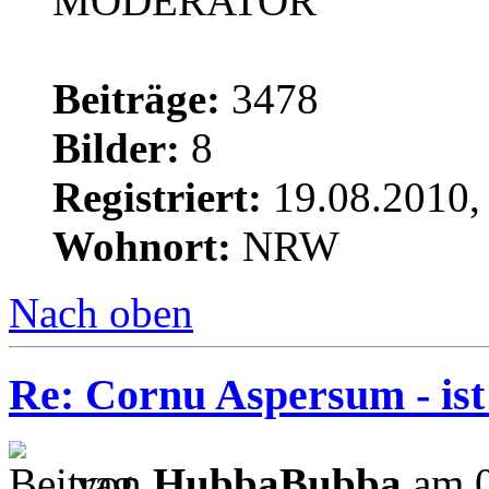
MODERATOR
Beiträge:
3478
Bilder:
8
Registriert:
19.08.2010,
Wohnort:
NRW
Nach oben
Re: Cornu Aspersum - ist
von
HubbaBubba
am 0