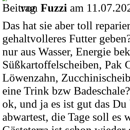
von
Fuzzi
am 11.07.202
Das hat sie aber toll reparie
gehaltvolleres Futter geben
nur aus Wasser, Energie be
Süßkartoffelscheiben, Pak Ch
Löwenzahn, Zucchinischeibe
eine Trink bzw Badeschale?
ok, und ja es ist gut das D
abwartest, die Tage soll es
Gästeterra ist schon wieder 