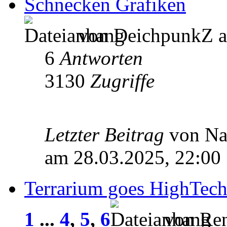
Schnecken Grafiken
von DeichpunkZ a
6
Antworten
3130
Zugriffe
Letzter Beitrag
von Na
am 28.03.2025, 22:00
Terrarium goes HighTech 
1
...
4
,
5
,
6
von Ren