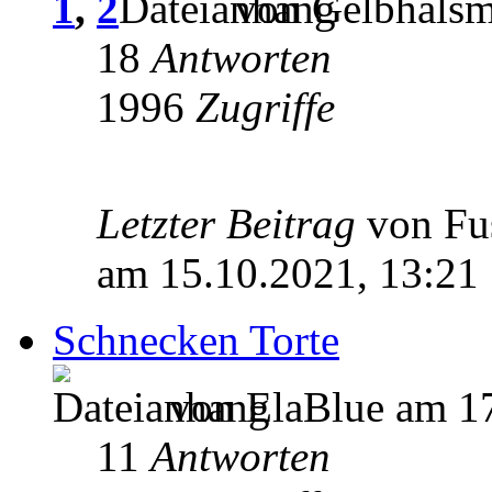
1
,
2
von Gelbhalsm
18
Antworten
1996
Zugriffe
Letzter Beitrag
von Fu
am 15.10.2021, 13:21
Schnecken Torte
von ElaBlue am 17
11
Antworten