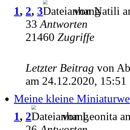
1
,
2
,
3
von Natili a
33
Antworten
21460
Zugriffe
Letzter Beitrag
von A
am 24.12.2020, 15:51
Meine kleine Miniaturwe
1
,
2
von Leonita am
26
Antworten