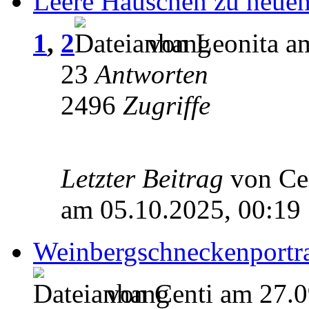
Leere Häuschen zu neue
1
,
2
von Leonita a
23
Antworten
2496
Zugriffe
Letzter Beitrag
von Ce
am 05.10.2025, 00:19
Weinbergschneckenportra
von Centi am 27.0