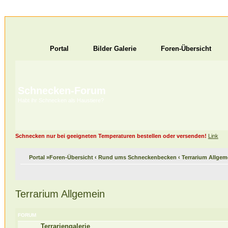
Portal
Bilder Galerie
Foren-Übersicht
Schnecken-Forum
Habt ihr Schnecken als Haustiere?
Schnecken nur bei geeigneten Temperaturen bestellen oder versenden!
Link
Portal
»
Foren-Übersicht
‹
Rund ums Schneckenbecken
‹
Terrarium Allgem
Terrarium Allgemein
FORUM
Terrariengalerie