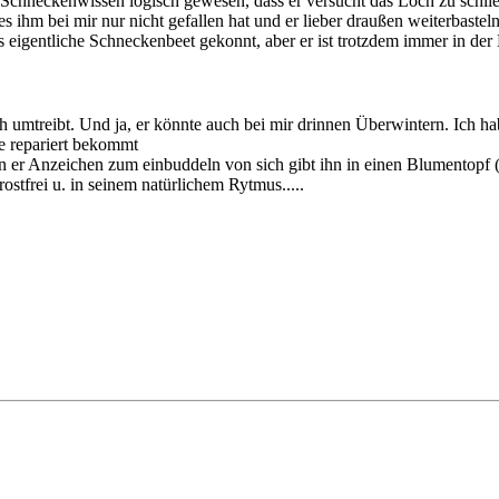
 Schneckenwissen logisch gewesen, dass er versucht das Loch zu schli
 ihm bei mir nur nicht gefallen hat und er lieber draußen weiterbasteln
igentliche Schneckenbeet gekonnt, aber er ist trotzdem immer in der N
umtreibt. Und ja, er könnte auch bei mir drinnen Überwintern. Ich ha
te repariert bekommt
nn er Anzeichen zum einbuddeln von sich gibt ihn in einen Blumentopf 
rostfrei u. in seinem natürlichem Rytmus.....