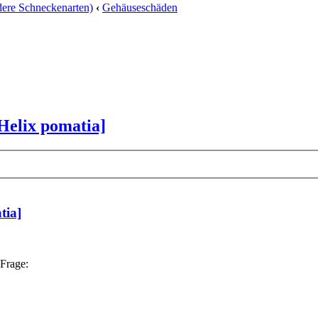
ere Schneckenarten)
‹
Gehäuseschäden
Helix pomatia]
tia]
 Frage: