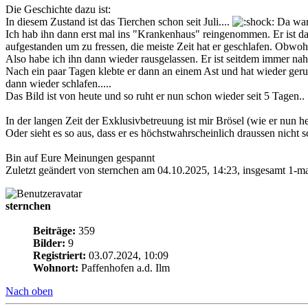
Die Geschichte dazu ist:
In diesem Zustand ist das Tierchen schon seit Juli....
Da war 
Ich hab ihn dann erst mal ins "Krankenhaus" reingenommen. Er ist da
aufgestanden um zu fressen, die meiste Zeit hat er geschlafen. Obwoh
Also habe ich ihn dann wieder rausgelassen. Er ist seitdem immer nah
Nach ein paar Tagen klebte er dann an einem Ast und hat wieder geru
dann wieder schlafen.....
Das Bild ist von heute und so ruht er nun schon wieder seit 5 Tagen..
In der langen Zeit der Exklusivbetreuung ist mir Brösel (wie er nun 
Oder sieht es so aus, dass er es höchstwahrscheinlich draussen nicht 
Bin auf Eure Meinungen gespannt
Zuletzt geändert von sternchen am 04.10.2025, 14:23, insgesamt 1-ma
sternchen
Beiträge:
359
Bilder:
9
Registriert:
03.07.2024, 10:09
Wohnort:
Paffenhofen a.d. Ilm
Nach oben