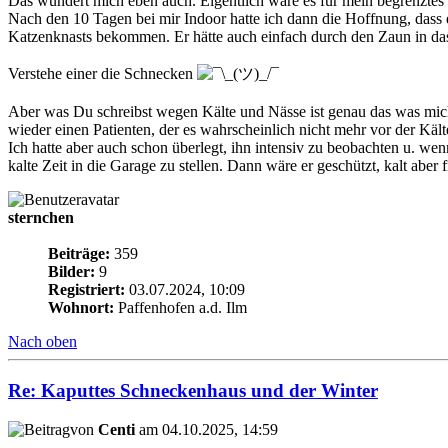
Das wundert mich eben auch. Eigentlich wäre es für mein begrenztes
Nach den 10 Tagen bei mir Indoor hatte ich dann die Hoffnung, dass es
Katzenknasts bekommen. Er hätte auch einfach durch den Zaun in das e
Verstehe einer die Schnecken
Aber was Du schreibst wegen Kälte und Nässe ist genau das was mich 
wieder einen Patienten, der es wahrscheinlich nicht mehr vor der Käl
Ich hatte aber auch schon überlegt, ihn intensiv zu beobachten u. we
kalte Zeit in die Garage zu stellen. Dann wäre er geschützt, kalt aber f
sternchen
Beiträge:
359
Bilder:
9
Registriert:
03.07.2024, 10:09
Wohnort:
Paffenhofen a.d. Ilm
Nach oben
Re: Kaputtes Schneckenhaus und der Winter
von
Centi
am 04.10.2025, 14:59