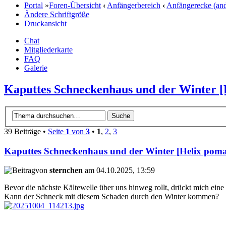
Portal
»
Foren-Übersicht
‹
Anfängerbereich
‹
Anfängerecke (and
Ändere Schriftgröße
Druckansicht
Chat
Mitgliederkarte
FAQ
Galerie
Kaputtes Schneckenhaus und der Winter [
39 Beiträge •
Seite
1
von
3
•
1
,
2
,
3
Kaputtes Schneckenhaus und der Winter [Helix poma
von
sternchen
am 04.10.2025, 13:59
Bevor die nächste Kältewelle über uns hinweg rollt, drückt mich eine
Kann der Schneck mit diesem Schaden durch den Winter kommen?