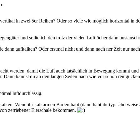
ertikal in zwei 5er Reihen? Oder so viele wie möglich horizontal in d
iegengitter und sollte ich den trotz der vielen Luftlöcher dann austaus
e dann aufkalken? Oder erstmal nicht und dann nach ner Zeit nur nac
racht werden, damit die Luft auch tatsächlich in Bewegung kommt und 
en. Dann kannst du an den langen Seiten nach wie vor schön reingucken
timal luftdurchlässig.
hkalken. Wenn ihr kalkarmen Boden habt (dann habt ihr typischerweise 
. von zerriebener Eierschale bekommen.