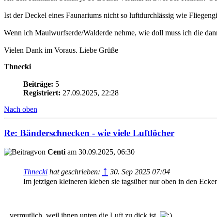
Ist der Deckel eines Faunariums nicht so luftdurchlässig wie Fliegeng
Wenn ich Maulwurfserde/Walderde nehme, wie doll muss ich die dann
Vielen Dank im Voraus. Liebe Grüße
Thnecki
Beiträge:
5
Registriert:
27.09.2025, 22:28
Nach oben
Re: Bänderschnecken - wie viele Luftlöcher
von
Centi
am 30.09.2025, 06:30
↑
Thnecki
hat geschrieben:
30. Sep 2025 07:04
Im jetzigen kleineren kleben sie tagsüber nur oben in den Ecke
...vermutlich, weil ihnen unten die Luft zu dick ist.