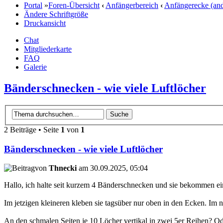
Portal
»
Foren-Übersicht
‹
Anfängerbereich
‹
Anfängerecke (and
Ändere Schriftgröße
Druckansicht
Chat
Mitgliederkarte
FAQ
Galerie
Bänderschnecken - wie viele Luftlöcher
2 Beiträge • Seite
1
von
1
Bänderschnecken - wie viele Luftlöcher
von
Thnecki
am 30.09.2025, 05:04
Hallo, ich halte seit kurzem 4 Bänderschnecken und sie bekommen 
Im jetzigen kleineren kleben sie tagsüber nur oben in den Ecken. Im
An den schmalen Seiten je 10 Löcher vertikal in zwei 5er Reihen? Ode