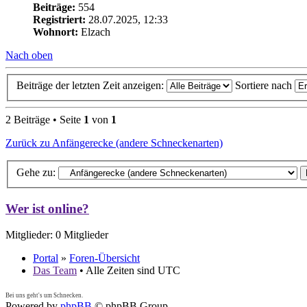
Beiträge:
554
Registriert:
28.07.2025, 12:33
Wohnort:
Elzach
Nach oben
Beiträge der letzten Zeit anzeigen:
Sortiere nach
2 Beiträge • Seite
1
von
1
Zurück zu Anfängerecke (andere Schneckenarten)
Gehe zu:
Wer ist online?
Mitglieder: 0 Mitglieder
Portal
»
Foren-Übersicht
Das Team
• Alle Zeiten sind UTC
Bei uns geht's um Schnecken.
Powered by
phpBB
© phpBB Group