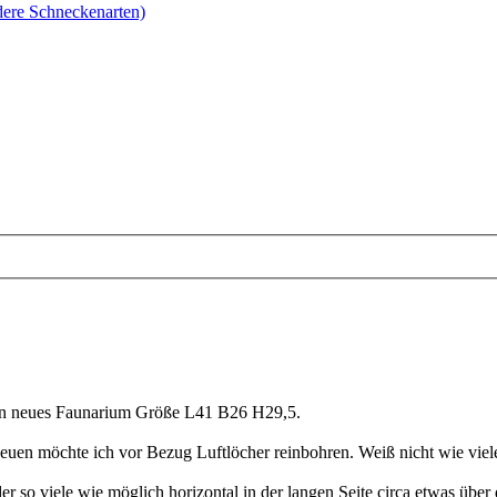
ere Schneckenarten)
ein neues Faunarium Größe L41 B26 H29,5.
 neuen möchte ich vor Bezug Luftlöcher reinbohren. Weiß nicht wie vi
r so viele wie möglich horizontal in der langen Seite circa etwas übe