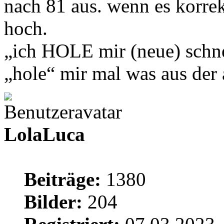
nach 81 aus. wenn es korrek
hoch.
„ich HOLE mir (neue) schne
„hole“ mir mal was aus de
LolaLuca
Beiträge:
1380
Bilder:
204