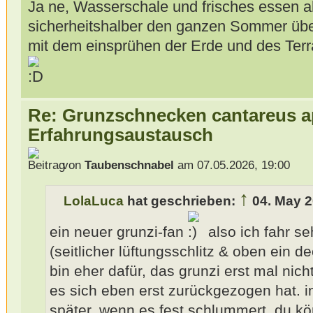
Ja ne, Wasserschale und frisches essen a
sicherheitshalber den ganzen Sommer über 
mit dem einsprühen der Erde und des Terrar
Re: Grunzschnecken cantareus a
Erfahrungsaustausch
von
Taubenschnabel
am 07.05.2026, 19:00
↑
LolaLuca
hat geschrieben:
04. May 2
ein neuer grunzi-fan
also ich fahr se
(seitlicher lüftungsschlitz & oben ein d
bin eher dafür, das grunzi erst mal nic
es sich eben erst zurückgezogen hat. i
später, wenn es fest schlummert. du kö