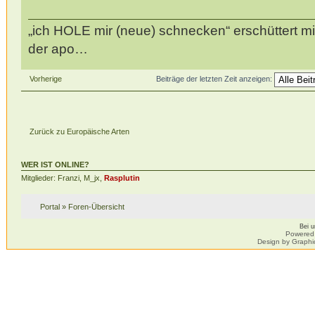
„ich HOLE mir (neue) schnecken“ erschüttert mi
der apo…
Vorherige
Beiträge der letzten Zeit anzeigen:
Zurück zu Europäische Arten
WER IST ONLINE?
Mitglieder: Franzi, M_jx,
Rasplutin
Portal
»
Foren-Übersicht
Bei 
Powered
Design by Graphi