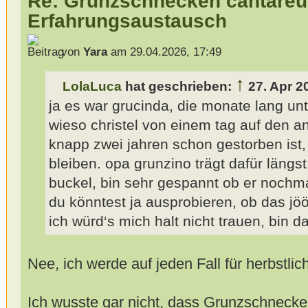
Re: Grunzschnecken cantareu
Erfahrungsaustausch
von
Yara
am 29.04.2026, 17:49
↑
LolaLuca
hat geschrieben:
27. Apr 2
ja es war grucinda, die monate lang un
wieso christel von einem tag auf den a
knapp zwei jahren schon gestorben ist, w
bleiben. opa grunzino trägt dafür läng
buckel, bin sehr gespannt ob er nochm
du könntest ja ausprobieren, ob das jöö
ich würd‘s mich halt nicht trauen, bin da
Nee, ich werde auf jeden Fall für herbstli
Ich wusste gar nicht, dass Grunzschnecke