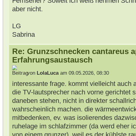
Fernseher? Soweit ich weiß nehmen Schne
aber nicht.
LG
Sabrina
Re: Grunzschnecken cantareus a
Erfahrungsaustausch
von
LolaLuca
am 09.05.2026, 08:30
interessante frage. kommt vielleicht auch 
die TV-lautsprecher nach vorne gerichtet 
daneben stehen, nicht in direkter schallri
wahrscheinlich machen. die wärmeentwick
mitbedenken, ev. was isolierendes dazwisc
ruhelage im schlafzimmer (da werd eher ic
von einem grunzer), weil es der kühlste ra