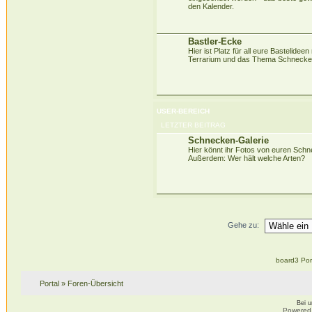
den Kalender.
Bastler-Ecke
Hier ist Platz für all eure Bastelidee
Terrarium und das Thema Schnecke
USER-BEREICH
LETZTER BEITRAG
Schnecken-Galerie
Hier könnt ihr Fotos von euren Sch
Außerdem: Wer hält welche Arten?
Gehe zu:
board3 Por
Portal
»
Foren-Übersicht
Bei 
Powered