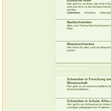
Exotische Arten
Hier geht es um Arten, die nicht in 
sind und nicht zu den Achatschneck
werden.
Unterforen:
Artenliste
,
Haltungs
Nacktschnecken
Alles zum Thema Nacktschnecken ha
Platz.
Wasserschnecken
Hier könnt ihr alles rund um Wasse
posten.
SCHNECKEN ALLGEMEIN
LETZTER BEITRAG
Schnecken in Forschung un
Wissenschaft
Hier geht es um wissenschaftliche A
Schneckenlebens.
Schnecken in Schule, KiGa 
Hier geht's um Schnecken im Unterri
sonstigen pädagogischen Projekten.