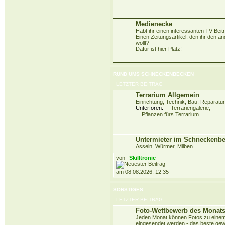
Medienecke
Habt ihr einen interessanten TV-Beit
Einen Zeitungsartikel, den ihr den a
wollt?
Dafür ist hier Platz!
RUND UMS SCHNECKENBECKEN
LETZTER BEITRAG
Terrarium Allgemein
Einrichtung, Technik, Bau, Reparatur
Unterforen:
Terrariengalerie
,
Pflanzen fürs Terrarium
Untermieter im Schneckenb
Asseln, Würmer, Milben...
von
Skilltronic
am 08.08.2026, 12:35
SONSTIGES
LETZTER BEITRAG
Foto-Wettbewerb des Monat
Jeden Monat können Fotos zu eine
eingesendet werden - das beste gew