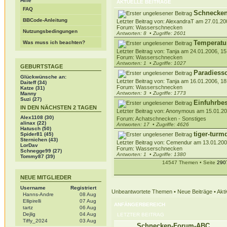
Hilfe
AKTUELLE BEITRÄGE
FAQ
Schnecken
BBCode-Anleitung
Letzter Beitrag von: AlexandraT am 27.01.20
Forum:
Wasserschnecken
Nutzungsbedingungen
Antworten: 8
• Zugriffe: 2601
Temperatu
Was muss ich beachten?
Letzter Beitrag von: Tanja am 24.01.2006, 15
Forum:
Wasserschnecken
Antworten: 1
• Zugriffe: 1027
GEBURTSTAGE
Paradiess
Glückwünsche an:
Letzter Beitrag von: Tanja am 16.01.2006, 18
Daiteff (34)
Forum:
Wasserschnecken
Katze (31)
Antworten: 3
• Zugriffe: 1773
Manny
Suzi (27)
Einfuhrbe
IN DEN NÄCHSTEN 2 TAGEN
Letzter Beitrag von: Anonymous am 15.01.20
Alex1108
(30)
Forum:
Achatschnecken - Sonstiges
alinax
(22)
Antworten: 17
• Zugriffe: 4626
Hatusch
(50)
tiger-turm
Spider81
(45)
Sternichen
(43)
Letzter Beitrag von: Cemendur am 13.01.200
LorDav
Forum:
Wasserschnecken
Schnegge99
(27)
Antworten: 1
• Zugriffe: 1380
Tommy87
(39)
14547 Themen • Seite
290
NEUE MITGLIEDER
Username
Registriert
Unbeantwortete Themen
•
Neue Beiträge
•
Akt
Hanns-Andre
08 Aug
Ellipirelli
07 Aug
ANFÄNGERBEREICH
tartz
06 Aug
Dejlig
04 Aug
LETZTER BEITRAG
Tiffy_2024
03 Aug
Schnecken-Forum-ABC