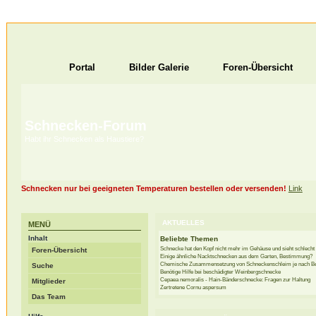
Portal
Bilder Galerie
Foren-Übersicht
Schnecken-Forum
Habt ihr Schnecken als Haustiere?
Schnecken nur bei geeigneten Temperaturen bestellen oder versenden!
Link
AKTUELLES
MENÜ
Inhalt
Beliebte Themen
Schnecke hat den Kopf nicht mehr im Gehäuse und sieht schlecht
Foren-Übersicht
Einige ähnliche Nacktschnecken aus dem Garten, Bestimmung?
Chemische Zusammensetzung von Schneckenschleim je nach Be
Suche
Benötige Hilfe bei beschädigter Weinbergschnecke
Cepaea nemoralis - Hain-Bänderschnecke: Fragen zur Haltung
Mitglieder
Zertretene Cornu aspersum
Das Team