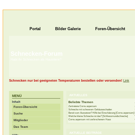
Portal
Bilder Galerie
Foren-Übersicht
Schnecken-Forum
Habt ihr Schnecken als Haustiere?
Schnecken nur bei geeigneten Temperaturen bestellen oder versenden!
Link
AKTUELLES
MENÜ
Inhalt
Beliebte Themen
Zertretene Cornu aspersum
Foren-Übersicht
Schnecke mit schwerem Gehäuseschaden
Bereit zum Aussetzen? Hilfe bei Einschätzung [Cornu aspersum]
Suche
Welche kleine Schnecke ist das? [Schliessmundschnecke]
Cornu aspersum mit zerbrochenem Haus
Mitglieder
Das Team
AKTUELLE BEITRÄGE