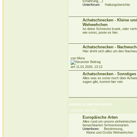
Ernährung,...)
Unterforum:
Haltungsberichte
Achatschnecken - Kleine un
Wehwehchen
Ist deine Schnecke krank, oder verhäl
wie sonst, poste es hier.
Achatschnecken - Nachwuch
Hier dreht sich alles um den Nachw
von Mora
am 11.01.2026, 13:12
Achatschnecken - Sonstiges
Alles was es sonst noch über Acha
sagen gibt, kommt hier rein.
ANDERE SCHNECKENARTEN
LETZTER BEITRAG
Europäische Arten
Alles rund um unsere einheimischen
benachbarten Schneckenarten.
Unterforen:
Bestimmung
,
Kleine und Große Wehwehchen