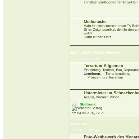
sonstigen pädagogischen Projekten.
Medienecke
Habt ihr einen interessanten TV-Beit
Einen Zeitungsartikel, den ihr den a
wollt?
Dafür ist hier Platz!
RUND UMS SCHNECKENBECKEN
LETZTER BEITRAG
Terrarium Allgemein
Einrichtung, Technik, Bau, Reparatur
Unterforen:
Terrariengalerie
,
Pflanzen fürs Terrarium
Untermieter im Schneckenb
Asseln, Würmer, Milben...
von
Skilltronic
am 04.08.2026, 12:29
SONSTIGES
LETZTER BEITRAG
Foto-Wettbewerb des Monat