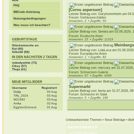
Hilfe
FAQ
[Cornu aspersum]
BBCode-Anleitung
Letzter Beitrag von: Garykommheim am 04.0
Forum:
Gehäuseschäden
Nutzungsbedingungen
Antworten: 2
• Zugriffe: 55
Was muss ich beachten?
Letzter Beitrag von: Semira am 03.08.2026, 
Forum:
Exotische Arten
GEBURTSTAGE
Antworten: 25
• Zugriffe: 11319
Weinbergs
Glückwünsche an:
Kat (46)
Letzter Beitrag von: LolaLuca am 01.08.2026
Silke68 (58)
Forum:
Europäische Arten
IN DEN NÄCHSTEN 2 TAGEN
Antworten: 1
• Zugriffe: 82
nobodywhite
(73)
Cikey
(57)
Letzter Beitrag von: mercury am 31.07.2026,
Thuja
(41)
Forum:
Schnecken-Galerie
Antworten: 87
• Zugriffe: 6099
NEUE MITGLIEDER
Supermarkt
Username
Registriert
Letzter Beitrag von: berta am 31.07.2026, 08
Dejlig
04 Aug
Forum:
Schnecke im Salat
Tiffy_2024
03 Aug
Antworten: 5
• Zugriffe: 189
NG1992
03 Aug
Anika
02 Aug
EggVonSchneck
01 Aug
Unbeantwortete Themen
•
Neue Beiträge
•
Akt
ANFÄNGERBEREICH
LETZTER BEITRAG