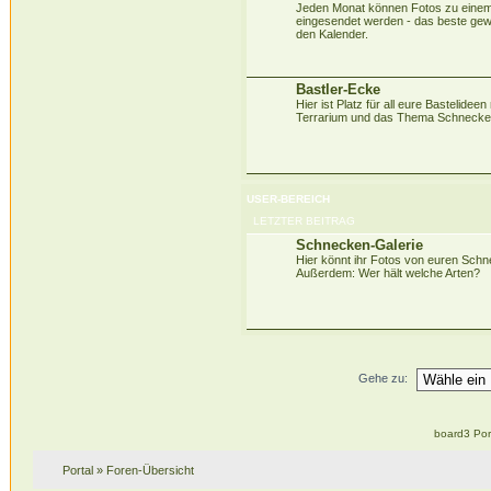
Jeden Monat können Fotos zu eine
eingesendet werden - das beste gew
den Kalender.
Bastler-Ecke
Hier ist Platz für all eure Bastelidee
Terrarium und das Thema Schnecke
USER-BEREICH
LETZTER BEITRAG
Schnecken-Galerie
Hier könnt ihr Fotos von euren Sch
Außerdem: Wer hält welche Arten?
Gehe zu:
board3 Por
Portal
»
Foren-Übersicht